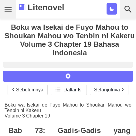
Litenovel
Daftar Novel
Boku wa Isekai de Fuyo Mahou to
Shoukan Mahou wo Tenbin ni Kakeru
Tamat
Volume 3 Chapter 19 Bahasa
Indonesia
Genre
Tags
Bookmark
Sebelumnya

Daftar Isi
Selanjutnya
Reader Settings
Cari
Font :
Boku wa Isekai de Fuyo Mahou to Shoukan Mahou wo
Tenbin ni Kakeru
Titillium Web
Arial
Times New Roman
Volume 3 Chapter 19
Size :
Bab 73: Gadis-Gadis yang
A-
16
A+