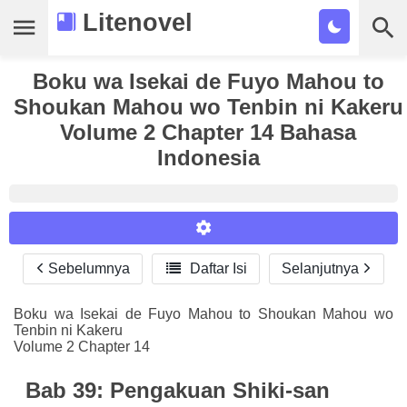
Litenovel
Daftar Novel
Boku wa Isekai de Fuyo Mahou to
Shoukan Mahou wo Tenbin ni Kakeru
Tamat
Volume 2 Chapter 14 Bahasa
Indonesia
Genre
Tags
Bookmark
Sebelumnya

Daftar Isi
Selanjutnya
Reader Settings
Cari
Font :
Boku wa Isekai de Fuyo Mahou to Shoukan Mahou wo
Tenbin ni Kakeru
Titillium Web
Arial
Times New Roman
Volume 2 Chapter 14
Size :
Bab 39: Pengakuan Shiki-san
A-
16
A+