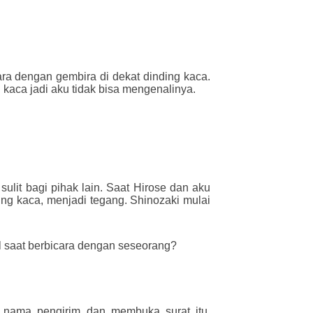
ara dengan gembira di dekat dinding kaca.
aca jadi aku tidak bisa mengenalinya.
ulit bagi pihak lain. Saat Hirose dan aku
ing kaca, menjadi tegang. Shinozaki mulai
el saat berbicara dengan seseorang?
 nama pengirim dan membuka surat itu.