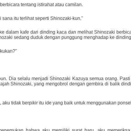
berbicara tentang istirahat atau camilan.
 sana itu terlihat seperti Shinozaki-kun."
 ke dalam kafe dari dinding kaca dan melihat Shinozaki berbic
nozaki sedang duduk dengan punggung menghadap ke dinding k
lakukan?"
n. Dia selalu menjadi Shinozaki Kazuya semua orang. Pasti s
wajah Shinozaki, yang mengobrol dengan gembira di balik dind
 aku tidak berpikir itu ide yang baik untuk menggunakan pons
menemukan bahwa aku memiliki surat baru. aku memeriksa