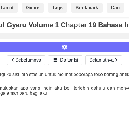
Tamat
Genre
Tags
Bookmark
Cari
ul Gyaru Volume 1 Chapter 19 Bahasa I
Sebelumnya

Daftar Isi
Selanjutnya
i ke sisi lain stasiun untuk melihat beberapa toko barang antik
Roman
mutuskan apa yang ingin aku beli terlebih dahulu dan men
ngalaman baru bagi aku.