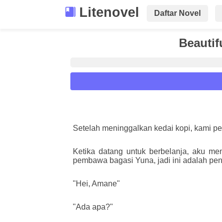
Litenovel
Daftar Novel
Beautif
Reader Settings
Font :
Setelah meninggalkan kedai kopi, kami perg
Titillium Web
Arial
Times New 
Ketika datang untuk berbelanja, aku me
Size :
pembawa bagasi Yuna, jadi ini adalah pe
A-
16
A+
"Hei, Amane"
"Ada apa?"