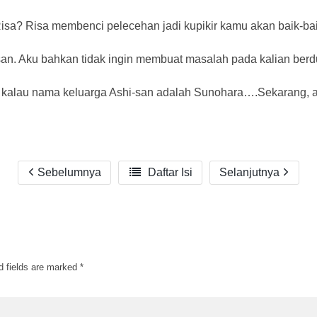
isa? Risa membenci pelecehan jadi kupikir kamu akan baik-bai
an. Aku bahkan tidak ingin membuat masalah pada kalian berd
u kalau nama keluarga Ashi-san adalah Sunohara….Sekarang, a
Sebelumnya

Daftar Isi
Selanjutnya
d fields are marked
*