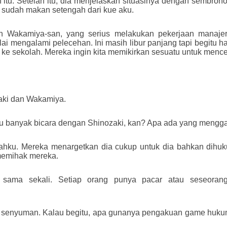
tu. Setelah itu, dia menjelaskan situasinya dengan sembrono
sudah makan setengah dari kue aku.
gan Wakamiya-san, yang serius melakukan pekerjaan manaje
 mengalami pelecehan. Ini masih libur panjang tapi begitu hari
 ke sekolah. Mereka ingin kita memikirkan sesuatu untuk mencega
aki dan Wakamiya.
au banyak bicara dengan Shinozaki, kan? Apa ada yang meng
lahku. Mereka menargetkan dia cukup untuk dia bahkan dihu
 memihak mereka.
u sama sekali. Setiap orang punya pacar atau seseora
senyuman. Kalau begitu, apa gunanya pengakuan game hukuman