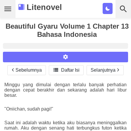
Litenovel
Beautiful Gyaru Volume 1 Chapter 13
Daftar Novel
Bahasa Indonesia
Tamat
Genre
Tags
Sebelumnya

Daftar Isi
Selanjutnya
Reader Settings
Bookmark
Font :
Minggu yang dimulai dengan terlalu banyak perhatian
Cari
dengan cepat berakhir dan sekarang adalah hari libur
Titillium Web
Arial
Times New Roman
besar.
Size :
"Oniichan, sudah pagi!"
A-
16
A+
Saat ini adalah waktu ketika aku biasanya meninggalkan
rumah. Aku dengan senang hati terbungkus futon ketika