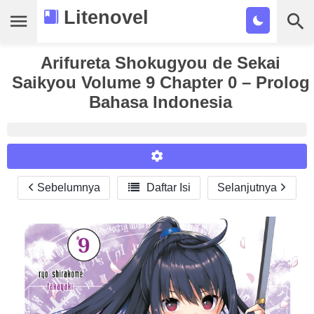
Litenovel
Daftar Novel
Arifureta Shokugyou de Sekai
Saikyou Volume 9 Chapter 0 – Prolog
Tamat
Bahasa Indonesia
Genre
Tags
Bookmark
Sebelumnya

Daftar Isi
Selanjutnya
Reader Settings
Cari
Font :
Titillium Web
Arial
Times New Roman
Size :
A-
16
A+