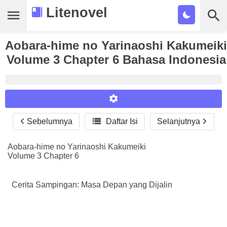
Litenovel
Aobara-hime no Yarinaoshi Kakumeiki
Daftar Novel
Volume 3 Chapter 6 Bahasa Indonesia
Tamat
Genre
Tags
Sebelumnya

Daftar Isi
Selanjutnya
Reader Settings
Bookmark
Font :
Aobara-hime no Yarinaoshi Kakumeiki
Cari
Volume 3 Chapter 6
Titillium Web
Arial
Times New Roman
Size :
Cerita Sampingan: Masa Depan yang Dijalin
A-
16
A+