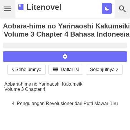
Litenovel
Aobara-hime no Yarinaoshi Kakumeiki
Daftar Novel
Volume 3 Chapter 4 Bahasa Indonesia
Tamat
Genre
Tags
Sebelumnya

Daftar Isi
Selanjutnya
Reader Settings
Bookmark
Font :
Aobara-hime no Yarinaoshi Kakumeiki
Cari
Volume 3 Chapter 4
Titillium Web
Arial
Times New Roman
Size :
Pengulangan Revolusioner dari Putri Mawar Biru
A-
16
A+