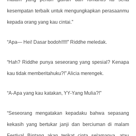
kesempatan terbaik untuk mengungkapkan perasaanmu
kepada orang yang kau cintai.”
“Apa— Hei! Dasar bodoh!!!!!” Riddhe meledak.
“Hah? Riddhe punya seseorang yang spesial? Kenapa
kau tidak memberitahuku?!” Alicia merengek.
“A-Apa yang kau katakan, YY-Yang Mulia?!”
“Seseorang mengatakan kepadaku bahwa sepasang
kekasih yang bertukar janji dan berciuman di malam
Festival Bintang akan terikat cinta selamanya, atau