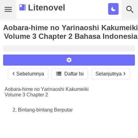
Litenovel
Aobara-hime no Yarinaoshi Kakumeiki
Daftar Novel
Volume 3 Chapter 2 Bahasa Indonesia
Tamat
Genre
Tags
Sebelumnya

Daftar Isi
Selanjutnya
Reader Settings
Bookmark
Font :
Aobara-hime no Yarinaoshi Kakumeiki
Cari
Volume 3 Chapter 2
Titillium Web
Arial
Times New Roman
Size :
Bintang-bintang Berputar
A-
16
A+