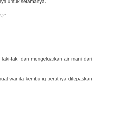
nya untuk selamanya.
♡♡”
aki-laki dan mengeluarkan air mani dari
embuat wanita kembung perutnya dilepaskan