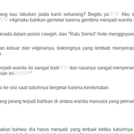
ang kau lakukan pada kami sekarang? Begitu ya♡♡ Aku
♡♡♡ v4ginaku bahkan gemetar karena gembira menjadi wani
ada dalam posisi cowgirl, dan “Ratu Semut” Ante menggoyang 
n keluar dari v4ginanya, bokongnya yang lembab menyerupa
s.
nita itu sangat baik♡♡ dan rasanya sangat menyenangka
telah ini♡♡♡♡”
 ke sisi saat tubuhnya bergetar karena kenikmatan.
yang jarang terjadi bahkan di antara wanita manusia yang pernah
takan bahwa dia harus menjadi yang terbaik ketika tubuhnya