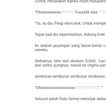
Schild, merasakan bahwa inilah masalahn
“Ohieeeeeeeee♡♡♡♡ Fuuckkk mee ♡♡
“Ya, itu dia. Pergi mencolok. Untuk memp
Tepat saat dia diperintahkan, bokong Ante
Itu adalah goyangan yang benar-benar c
mereka.
Akibatnya, lahir dari skrotum Schild, “c
dari uretra ujungnya, masuk ke v4gina yan
semburan semburan semburan semburan.
“Ohoooooooooooooooo♡♡♡♡♡♡♡♡”
Seluruh tubuh Ratu Semut melonjak akibat 