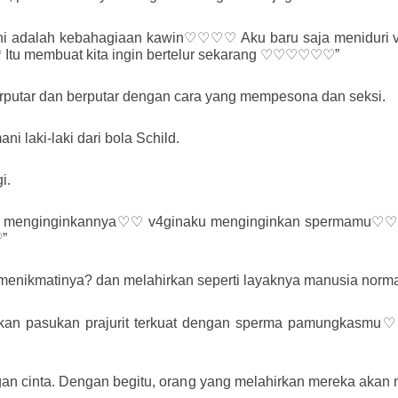
ni adalah kebahagiaan kawin♡♡♡♡ Aku baru saja meniduri v
♡ Itu membuat kita ingin bertelur sekarang ♡♡♡♡♡♡”
erputar dan berputar dengan cara yang mempesona dan seksi.
i laki-laki dari bola Schild.
i.
ku menginginkannya♡♡ v4ginaku menginginkan spermamu♡♡♡
”
enikmatinya? dan melahirkan seperti layaknya manusia norma
akan pasukan prajurit terkuat dengan sperma pamungkasmu
ngan cinta. Dengan begitu, orang yang melahirkan mereka akan