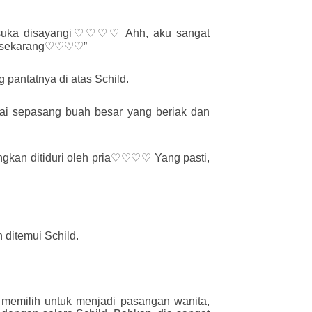
 suka disayangi♡♡♡♡ Ahh, aku sangat
ta sekarang♡♡♡♡”
pantatnya di atas Schild.
i sepasang buah besar yang beriak dan
n ditiduri oleh pria♡♡♡♡ Yang pasti,
 ditemui Schild.
 memilih untuk menjadi pasangan wanita,