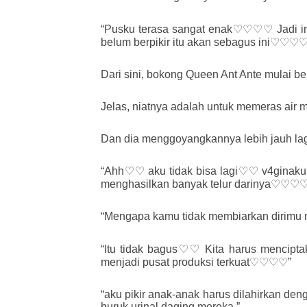
“Pusku terasa sangat enak♡♡♡♡ Jadi i
belum berpikir itu akan sebagus ini♡♡♡
Dari sini, bokong Queen Ant Ante mulai b
Jelas, niatnya adalah untuk memeras air man
Dan dia menggoyangkannya lebih jauh lag
“Ahh♡♡ aku tidak bisa lagi♡♡ v4gina
menghasilkan banyak telur darinya♡♡♡♡
“Mengapa kamu tidak membiarkan dirimu m
“Itu tidak bagus♡♡ Kita harus mencipt
menjadi pusat produksi terkuat♡♡♡♡”
“aku pikir anak-anak harus dilahirkan de
buruk urinal daging mereka.”