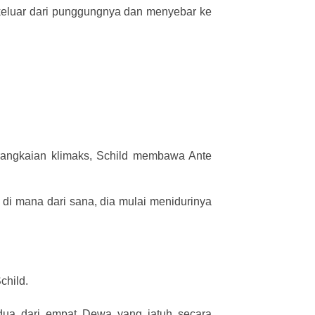
 keluar dari punggungnya dan menyebar ke
angkaian klimaks, Schild membawa Ante
i mana dari sana, dia mulai menidurinya
child.
 dua dari empat Dewa yang jatuh secara