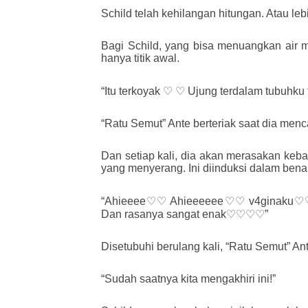
Schild telah kehilangan hitungan. Atau leb
Bagi Schild, yang bisa menuangkan air m
hanya titik awal.
“Itu terkoyak ♡ ♡ Ujung terdalam tubuhk
“Ratu Semut” Ante berteriak saat dia menc
Dan setiap kali, dia akan merasakan keba
yang menyerang. Ini diinduksi dalam benak
“Ahieeee♡♡ Ahieeeeee♡♡ v4ginaku♡♡♡♡
Dan rasanya sangat enak♡♡♡♡”
Disetubuhi berulang kali, “Ratu Semut” A
“Sudah saatnya kita mengakhiri ini!”