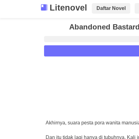
Litenovel
Daftar Novel
Abandoned Bastard 
Reader Settings
Font :
Titillium Web
Arial
Times New 
Size :
A-
16
A+
Akhirnya, suara pesta pora wanita manusia
Dan itu tidak lagi hanya di tubuhnya. Kal