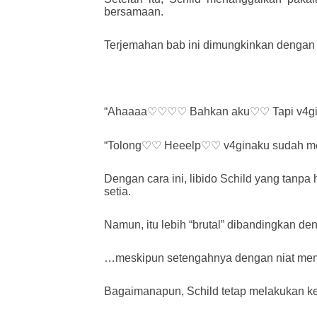
bersamaan.
Terjemahan bab ini dimungkinkan dengan me
“Ahaaaa♡♡♡♡ Bahkan aku♡♡ Tapi v4g
“Tolong♡♡ Heeelp♡♡ v4ginaku sudah m
Dengan cara ini, libido Schild yang tanp
setia.
Namun, itu lebih “brutal” dibandingkan d
…meskipun setengahnya dengan niat membua
Bagaimanapun, Schild tetap melakukan k