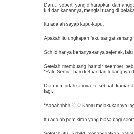
Dan… seperti yang diharapkan dari anggo
kiri dan kanannya, mengisi ruang di bela
Itu adalah sayap kupu-kupu.
Apakah itu ungkapan “aku sangat senang
Schild hanya bertanya-tanya sejenak, lalu
Setelah membuang hampir seember beba
“Ratu Semut” baru keluar dari lubangnya
Dia memindahkannya ke sebuah kamar di 
lagi.
“Aaaahhhhh ♡ ♡ Kamu melakukannya lagi
Itu adalah pemikiran yang biasa bagi se
Setelah itu, Schild menanggalkan paka