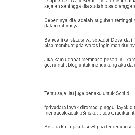
tetapi Ante, “Ratu Semut”, telah mengem
sejalan sehingga dia sudah bisa dianggap s
Sepertinya dia adalah suguhan tertingg
dalam rahimnya.
Bahwa jika statusnya sebagai Deva dari 
bisa membuat pria waras ingin meniduriny
Jika kamu dapat membaca pesan ini, kamu 
ge. rumah. blog untuk mendukung aku dan
Tentu saja, itu juga berlaku untuk Schild.
“p4yudara layak diremas, pinggul layak di
mengacak-acak p3nisku… tidak, jadikan itu
Berapa kali ejakulasi v4gina terpenuhi s