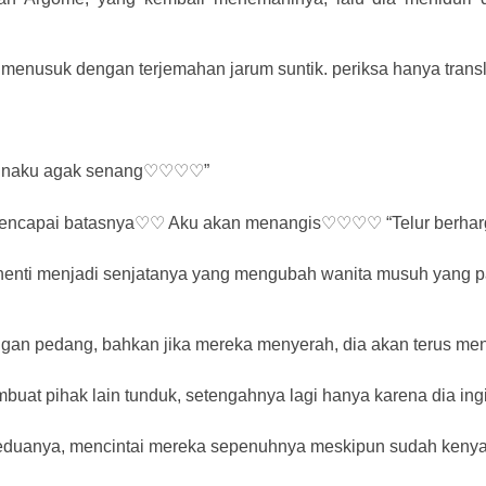
nusuk dengan terjemahan jarum suntik. periksa hanya translasi
inaku agak senang♡♡♡♡”
encapai batasnya♡♡ Aku akan menangis♡♡♡♡ “Telur berhar
a henti menjadi senjatanya yang mengubah wanita musuh yang p
engan pedang, bahkan jika mereka menyerah, dia akan terus men
t pihak lain tunduk, setengahnya lagi hanya karena dia ingi
eduanya, mencintai mereka sepenuhnya meskipun sudah keny