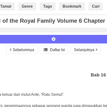
Tamat
Genre
Tags
Bookmark
Cari
of the Royal Family Volume 6 Chapter
Sebelumnya

Daftar Isi
Selanjutnya
Roman
Bab 16
 keluar dari mulut Ante, “Ratu Semut”.
i ini, penerimaannya sebagai seorang wanita juga dimasukkan k