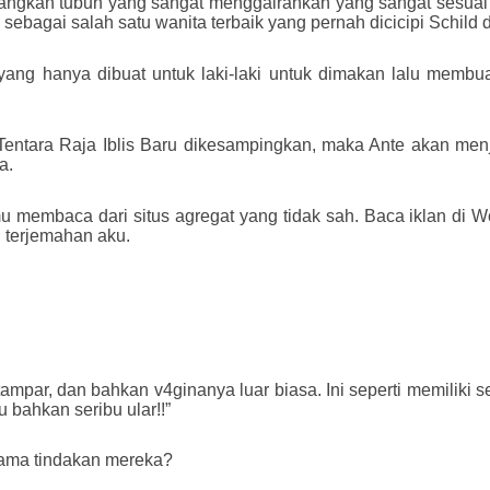
bangkan tubuh yang sangat menggairahkan yang sangat sesuai 
ebagai salah satu wanita terbaik yang pernah dicicipi Schild d
i yang hanya dibuat untuk laki-laki untuk dimakan lalu memb
Tentara Raja Iblis Baru dikesampingkan, maka Ante akan men
a.
membaca dari situs agregat yang tidak sah. Baca iklan di Word
 terjemahan aku.
tampar, dan bahkan v4ginanya luar biasa. Ini seperti memiliki s
 bahkan seribu ular!!”
elama tindakan mereka?