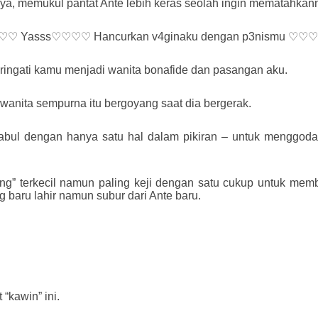
ya, memukul pantat Ante lebih keras seolah ingin mematahkan
♡♡ Yasss♡♡♡♡ Hancurkan v4ginaku dengan p3nismu ♡♡
eringati kamu menjadi wanita bonafide dan pasangan aku.
 wanita sempurna itu bergoyang saat dia bergerak.
abul dengan hanya satu hal dalam pikiran – untuk menggoda l
acing” terkecil namun paling keji dengan satu cukup untuk m
g baru lahir namun subur dari Ante baru.
“kawin” ini.