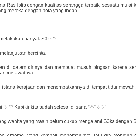
ta Ras Iblis dengan kualitas serangga terbaik, sesuatu mulai
kang mereka dengan pola yang indah.
 melakukan banyak S3ks”?
 melanjutkan bercinta.
n di dalam dirinya dan membuat musuh pingsan karena ser
 dan merawatnya.
istana kerajaan dan menempatkannya di tempat tidur mewah, d
 ♡ ♡ Kupikir kita sudah selesai di sana ♡♡♡♡”
orang wanita yang masih belum cukup mengalami S3ks dengan S
ian Argome, yang kembali menemaninya, lalu dia meniduri