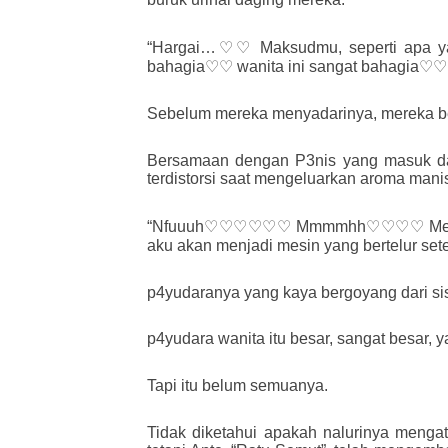
“Hargai…♡♡ Maksudmu, seperti apa y
bahagia♡♡ wanita ini sangat bahagia♡
Sebelum mereka menyadarinya, mereka ber
Bersamaan dengan P3nis yang masuk da
terdistorsi saat mengeluarkan aroma mani
“Nfuuuh♡♡♡♡♡♡ Mmmmhh♡♡♡♡ Menjadi wa
aku akan menjadi mesin yang bertelur se
p4yudaranya yang kaya bergoyang dari sisi
p4yudara wanita itu besar, sangat besar, 
Tapi itu belum semuanya.
Tidak diketahui apakah nalurinya menga