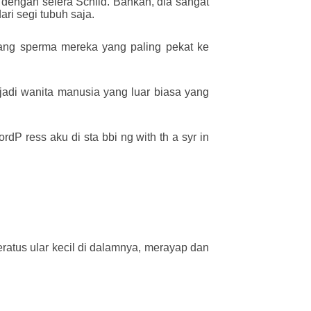
dengan selera Schild. Bahkan, dia sangat
ari segi tubuh saja.
uang sperma mereka yang paling pekat ke
jadi wanita manusia yang luar biasa yang
P ress aku di sta bbi ng with th a syr in
eratus ular kecil di dalamnya, merayap dan