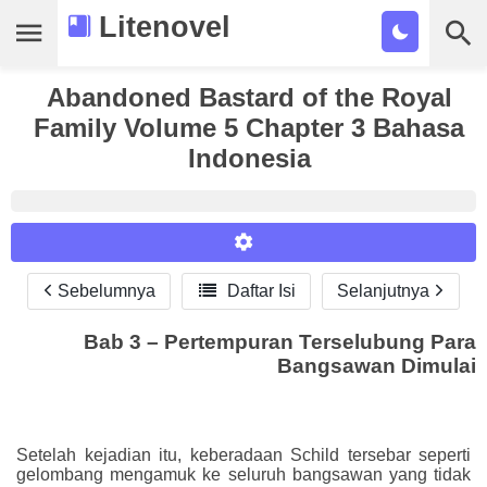
Litenovel
Daftar Novel
Abandoned Bastard of the Royal
Family Volume 5 Chapter 3 Bahasa
Tamat
Indonesia
Genre
Tags
Bookmark
Sebelumnya

Daftar Isi
Selanjutnya
Reader Settings
Cari
Bab 3 – Pertempuran Terselubung Para
Font :
Bangsawan Dimulai
Titillium Web
Arial
Times New Roman
Size :
A-
16
A+
Setelah kejadian itu, keberadaan Schild tersebar seperti
gelombang mengamuk ke seluruh bangsawan yang tidak