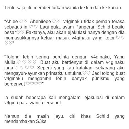
Tentu saja, itu membenturkan wanita ke kiri dan ke kanan.
“Ahiee♡♡ Ahehiieee♡♡ v4ginaku tidak pernah terasa
sebagus ini♡♡ Lagi pula, ayam Pangeran Schild begitu
besar♡♡ Faktanya, aku akan ejakulasi hanya dengan dia
memasukkannya keluar masuk v4ginaku yang kotor♡♡
♡♡”
“Tolong lebih sering bercinta dengan v4ginaku, Yang
Mulia♡♡♡♡ Buat aku berdenyut di dalam v4ginaku
juga♡♡♡♡ Seperti yang kau katakan, sekarang aku
mengayun-ayunkan p4ntatku untukmu♡♡ Jadi tolong buat
v4ginaku mengambil lebih banyak p3nismu yang
berdenyut ♡♡♡♡”
Ia sudah beberapa kali mengalami ejakulasi di dalam
v4gina para wanita tersebut.
Namun dia masih layu, ciri khas Schild yang
mendambakan S3ks.