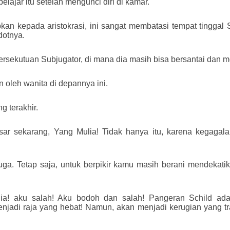
elajar itu setelah mengunci diri di kamar.
pkan kepada aristokrasi, ini sangat membatasi tempat tinggal S
otnya.
 Persekutuan Subjugator, di mana dia masih bisa bersantai dan 
 oleh wanita di depannya ini.
 terakhir.
ar sekarang, Yang Mulia! Tidak hanya itu, karena kegaga
uga. Tetap saja, untuk berpikir kamu masih berani mendekat
ia! aku salah! Aku bodoh dan salah! Pangeran Schild adal
jadi raja yang hebat! Namun, akan menjadi kerugian yang tr