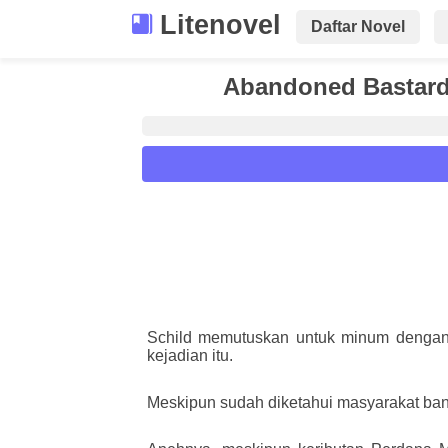
Litenovel
Daftar Novel
Abandoned Bastard 
Reader Settings
Font :
Titillium Web
Arial
Times New 
Size :
Schild memutuskan untuk minum dengan 
A-
16
A+
kejadian itu.
Meskipun sudah diketahui masyarakat bang