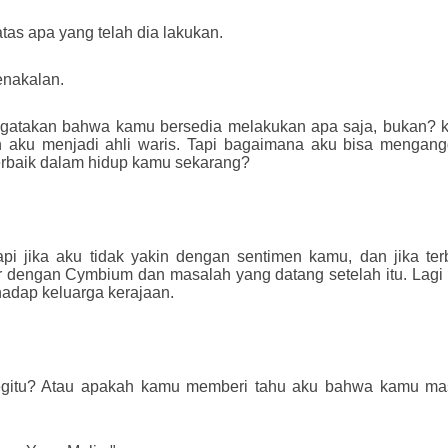
as apa yang telah dia lakukan.
enakalan.
ngatakan bahwa kamu bersedia melakukan apa saja, bukan? 
aku menjadi ahli waris. Tapi bagaimana aku bisa mengang
terbaik dalam hidup kamu sekarang?
tapi jika aku tidak yakin dengan sentimen kamu, dan jika te
bar dengan Cymbium dan
masalah yang datang setelah itu
. Lag
hadap keluarga kerajaan.
egitu? Atau apakah kamu memberi tahu aku bahwa kamu masi