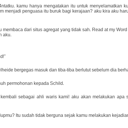
p4ntatku. kamu hanya mengatakan itu untuk menyelamatkan kuli
enjadi penguasa itu buruk bagi kerajaan? aku kira aku haru
membaca dari situs agregat yang tidak sah. Read at my Word Pre
n aku.
d!"
elheide bergegas masuk dan tiba-tiba berlutut sebelum dia ber
nuh permohonan kepada Schild.
n kembali sebagai ahli waris kami! aku akan melakukan apa
upmu? Itu sudah tidak berguna sejak kamu melakukan kejadian 