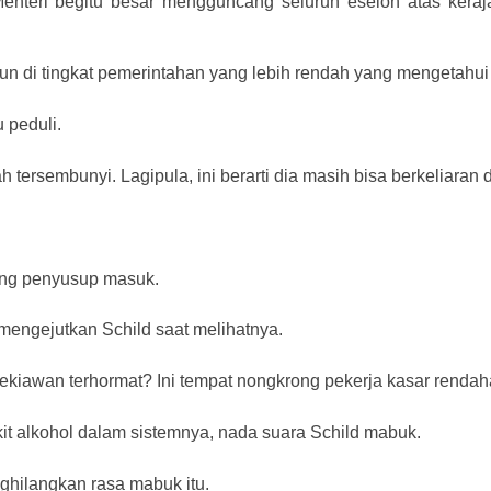
nteri begitu besar mengguncang seluruh eselon atas keraja
n di tingkat pemerintahan yang lebih rendah yang mengetahui i
 peduli.
tersembunyi. Lagipula, ini berarti dia masih bisa berkeliaran d
rang penyusup masuk.
 mengejutkan Schild saat melihatnya.
iawan terhormat? Ini tempat nongkrong pekerja kasar rendah
t alkohol dalam sistemnya, nada suara Schild mabuk.
nghilangkan rasa mabuk itu.