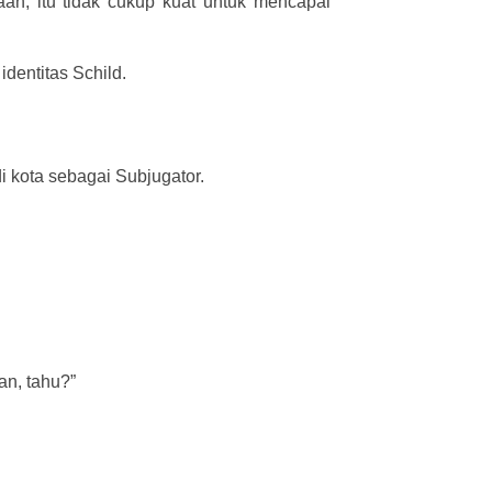
an, itu tidak cukup kuat untuk mencapai
dentitas Schild.
i kota sebagai Subjugator.
an, tahu?”