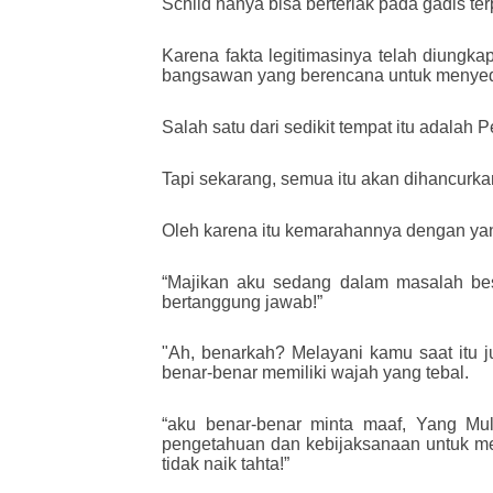
Schild hanya bisa berteriak pada gadis terp
Karena fakta legitimasinya telah diungka
bangsawan yang berencana untuk menyed
Salah satu dari sedikit tempat itu adalah
Tapi sekarang, semua itu akan dihancurkan
Oleh karena itu kemarahannya dengan yang
“Majikan aku sedang dalam masalah bes
bertanggung jawab!”
"Ah, benarkah? Melayani kamu saat itu j
benar-benar memiliki wajah yang tebal.
“aku benar-benar minta maaf, Yang Mul
pengetahuan dan kebijaksanaan untuk men
tidak naik tahta!”