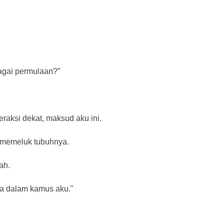
bagai permulaan?”
raksi dekat, maksud aku ini.
n memeluk tubuhnya.
ah.
nya dalam kamus aku."