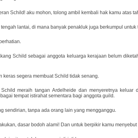
an Schild! aku mohon, tolong ambil kembali hak kamu atas tah
tengah lantai, di mana banyak penakluk juga berkumpul untuk t
perhatian.
lakang Schild sebagai anggota keluarga kerajaan belum diket
.
an keras segera membuat Schild tidak senang.
 Schild meraih tangan Ardelheide dan menyeretnya keluar 
agai tempat istirahat sementara bagi anggota guild.
ng sendirian, tanpa ada orang lain yang mengganggu.
kukan, dasar bodoh alami! Dan untuk berpikir kamu menyebut 