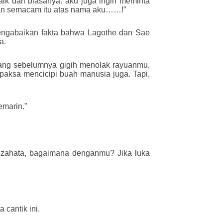
aik dari biasanya. aku juga ingin meminta
ian semacam itu atas nama aku……!”
 mengabaikan fakta bahwa Lagothe dan Sae
a.
yang sebelumnya gigih menolak rayuanmu,
aksa mencicipi buah manusia juga. Tapi,
emarin.”
Rezahata, bagaimana denganmu? Jika luka
cantik ini.