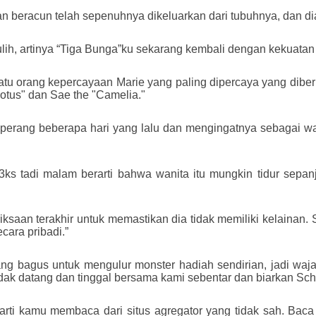
an beracun telah sepenuhnya dikeluarkan dari tubuhnya, dan d
pulih, artinya “Tiga Bunga”ku sekarang kembali dengan kekuatan 
satu orang kepercayaan Marie yang paling dipercaya yang dibe
otus" dan Sae the "Camelia."
n perang beberapa hari yang lalu dan mengingatnya sebagai wa
 S3ks tadi malam berarti bahwa wanita itu mungkin tidur sepa
saan terakhir untuk memastikan dia tidak memiliki kelainan. 
cara pribadi.”
ng bagus untuk mengulur monster hadiah sendirian, jadi waja
 datang dan tinggal bersama kami sebentar dan biarkan Sch
arti kamu membaca dari situs agregator yang tidak sah. Baca