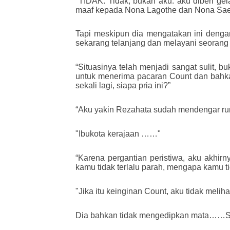
"TIDAK. Tidak, bukan aku. aku diberi gel
maaf kepada Nona Lagothe dan Nona Sae,
Tapi meskipun dia mengatakan ini dengan
sekarang telanjang dan melayani seorang 
“Situasinya telah menjadi sangat sulit
untuk menerima pacaran Count dan bahka
sekali lagi, siapa pria ini?”
“Aku yakin Rezahata sudah mendengar rumor
"Ibukota kerajaan ……"
“Karena pergantian peristiwa, aku akhi
kamu tidak terlalu parah, mengapa kamu t
"Jika itu keinginan Count, aku tidak melih
Dia bahkan tidak mengedipkan mata……Schi