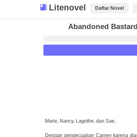
Litenovel
Daftar Novel
Abandoned Bastard 
Reader Settings
Font :
Titillium Web
Arial
Times New 
Size :
A-
16
A+
Marie, Nancy, Lagothe, dan Sae.
Dengan pengecualian Carney karena dia b