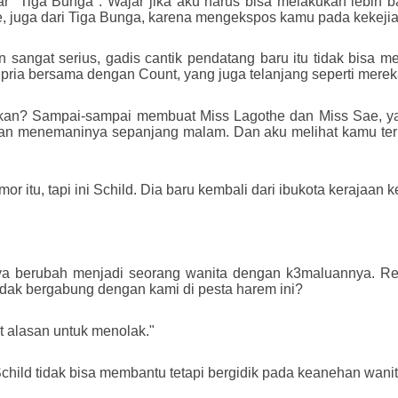
ar "Tiga Bunga". Wajar jika aku harus bisa melakukan lebih b
 juga dari Tiga Bunga, karena mengekspos kamu pada kekej
 sangat serius, gadis cantik pendatang baru itu tidak bisa
pria bersama dengan Count, yang juga telanjang seperti merek
, bukan? Sampai-sampai membuat Miss Lagothe dan Miss Sae, 
n menemaninya sepanjang malam. Dan aku melihat kamu terp
 itu, tapi ini Schild. Dia baru kembali dari ibukota kerajaan k
rnya berubah menjadi seorang wanita dengan k3maluannya. 
idak bergabung dengan kami di pesta harem ini?
at alasan untuk menolak."
ld tidak bisa membantu tetapi bergidik pada keanehan wanita 