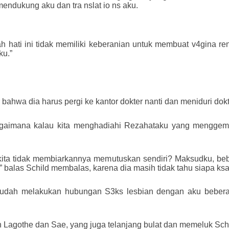
mendukung aku dan tra nslat io ns aku.
h hati ini tidak memiliki keberanian untuk membuat v4gina r
ku.”
bahwa dia harus pergi ke kantor dokter nanti dan meniduri dok
bagaimana kalau kita menghadiahi Rezahataku yang menggem
a kita tidak membiarkannya memutuskan sendiri? Maksudku, be
balas Schild membalas, karena dia masih tidak tahu siapa ksatr
a sudah melakukan hubungan S3ks lesbian dengan aku beberapa
Lagothe dan Sae, yang juga telanjang bulat dan memeluk Schi