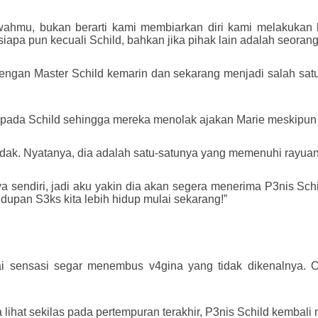
wahmu, bukan berarti kami membiarkan diri kami melakukan
siapa pun kecuali Schild, bahkan jika pihak lain adalah seorang
dengan Master Schild kemarin dan sekarang menjadi salah sat
epada Schild sehingga mereka menolak ajakan Marie meskipun 
tidak. Nyatanya, dia adalah satu-satunya yang memenuhi rayuan
 sendiri, jadi aku yakin dia akan segera menerima P3nis Schil
upan S3ks kita lebih hidup mulai sekarang!”
kai sensasi segar menembus v4gina yang tidak dikenalnya. O
 lihat sekilas pada pertempuran terakhir, P3nis Schild kembali