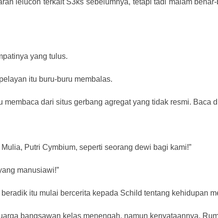
aran lelucon terkait S3ks sebelumnya, tetapi tadi malam benar
patinya yang tulus.
pelayan itu buru-buru membalas.
 membaca dari situs gerbang agregat yang tidak resmi. Baca
 Mulia, Putri Cymbium, seperti seorang dewi bagi kami!”
 yang manusiawi!”
eradik itu mulai bercerita kepada Schild tentang kehidupan me
i keluarga bangsawan kelas menengah, namun kenyataannya, Ru