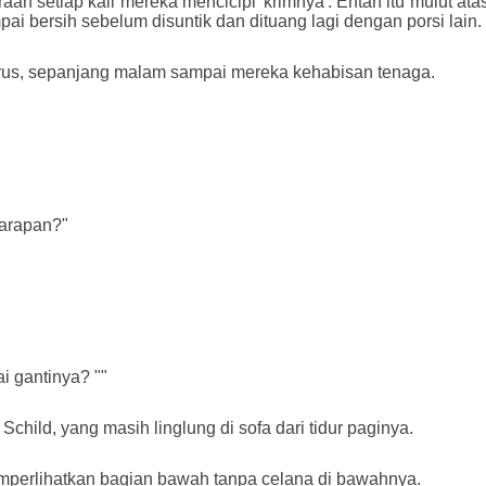
raan setiap kali mereka mencicipi 'krimnya'. Entah itu mulut a
i bersih sebelum disuntik dan dituang lagi dengan porsi lain.
rus, sepanjang malam sampai mereka kehabisan tenaga.
sarapan?"
i gantinya? ""
child, yang masih linglung di sofa dari tidur paginya.
mperlihatkan bagian bawah tanpa celana di bawahnya.