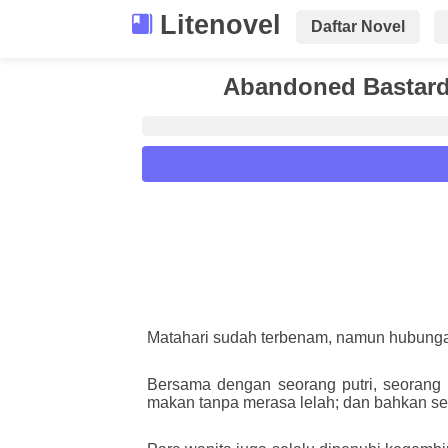
Litenovel
Daftar Novel
Abandoned Bastard 
Reader Settings
Font :
Titillium Web
Arial
Times New 
Size :
Matahari sudah terbenam, namun hubunga
A-
16
A+
Bersama dengan seorang putri, seorang 
makan tanpa merasa lelah; dan bahkan set