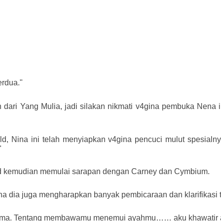
rdua."
dari Yang Mulia, jadi silakan nikmati v4gina pembuka Nena
ild, Nina ini telah menyiapkan v4gina pencuci mulut spes
"
ild kemudian memulai sarapan dengan Carney dan Cymbium.
a dia juga mengharapkan banyak pembicaraan dan klarifikasi t
rtama. Tentang membawamu menemui ayahmu…… aku khawatir aku