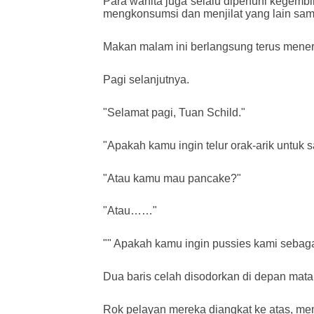
Para wanita juga selalu dipenuhi kegembi
mengkonsumsi dan menjilat yang lain sampa
Makan malam ini berlangsung terus mene
Pagi selanjutnya.
"Selamat pagi, Tuan Schild."
"Apakah kamu ingin telur orak-arik untuk 
"Atau kamu mau pancake?"
"Atau……"
"" Apakah kamu ingin pussies kami sebaga
Dua baris celah disodorkan di depan mata S
Rok pelayan mereka diangkat ke atas, me