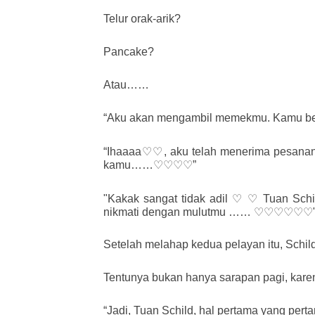
Telur orak-arik?
Pancake?
Atau……
“Aku akan mengambil memekmu. Kamu be
“Ihaaaa♡♡, aku telah menerima pesanan 
kamu……♡♡♡♡”
"Kakak sangat tidak adil ♡ ♡ Tuan Sch
nikmati dengan mulutmu …… ♡♡♡♡♡♡
Setelah melahap kedua pelayan itu, Sch
Tentunya bukan hanya sarapan pagi, karen
“Jadi, Tuan Schild, hal pertama yang pe