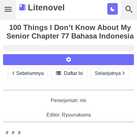
Litenovel
100 Things I Don’t Know About My
Daftar Novel
Senior Chapter 77 Bahasa Indonesia
Tamat
Genre
Tags
Sebelumnya

Daftar Isi
Selanjutnya
Reader Settings
Bookmark
Font :
Cari
Titillium Web
Arial
Times New Roman
Penerjemah: mii
Size :
Editor: Ryuunakama
A-
16
A+
＃ ＃ ＃